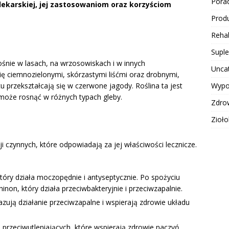
Pora
lekarskiej, jej zastosowaniom oraz korzyściom
Produ
Rehab
Supl
rośnie w lasach, na wrzosowiskach i w innych
Unca
ię ciemnozielonymi, skórzastymi liśćmi oraz drobnymi,
Wypo
 przekształcają się w czerwone jagody. Roślina ta jest
może rosnąć w różnych typach gleby.
Zdro
Zioło
i czynnych, które odpowiadają za jej właściwości lecznicze.
który działa moczopędnie i antyseptycznie. Po spożyciu
inon, który działa przeciwbakteryjnie i przeciwzapalnie.
azują działanie przeciwzapalne i wspierają zdrowie układu
h przeciwutleniających, które wspierają zdrowie naczyń