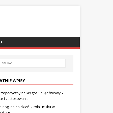
O
ATNIE WPISY
rtopedyczny na kręgosłup lędźwiowy –
ce i zastosowanie
e nogi na co dzień – rola ucisku w
laktyce