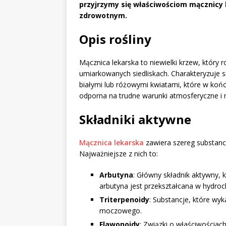
przyjrzymy się właściwościom mącznicy 
zdrowotnym.
Opis rośliny
Mącznica lekarska to niewielki krzew, który 
umiarkowanych siedliskach. Charakteryzuje s
białymi lub różowymi kwiatami, które w końcu
odporna na trudne warunki atmosferyczne i 
Składniki aktywne
Mącznica lekarska
zawiera szereg substancj
Najważniejsze z nich to:
Arbutyna
: Główny składnik aktywny, 
arbutyna jest przekształcana w hydroch
Triterpenoidy
: Substancje, które wyk
moczowego.
Flawonoidy
: Związki o właściwościac