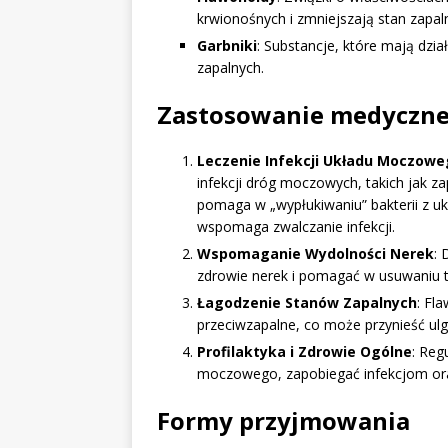
krwionośnych i zmniejszają stan zapal
Garbniki
: Substancje, które mają dzi
zapalnych.
Zastosowanie medyczn
Leczenie Infekcji Układu Moczow
infekcji dróg moczowych, takich jak 
pomaga w „wypłukiwaniu” bakterii z uk
wspomaga zwalczanie infekcji.
Wspomaganie Wydolności Nerek
:
zdrowie nerek i pomagać w usuwaniu 
Łagodzenie Stanów Zapalnych
: Fl
przeciwzapalne, co może przynieść ulg
Profilaktyka i Zdrowie Ogólne
: Reg
moczowego, zapobiegać infekcjom ora
Formy przyjmowania