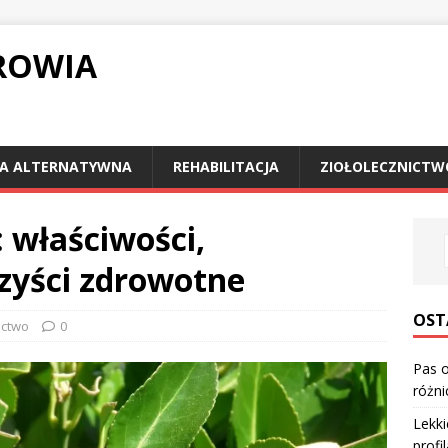
ROWIA
A ALTERNATYWNA
REHABILITACJA
ZIOŁOLECZNICTW
 właściwości,
rzyści zdrowotne
OST
ictwo
0
Pas o
różni
Lekki
profi