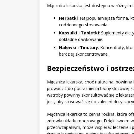
Mącznica lekarska jest dostępna w różnych f
Herbatki
: Najpopularniejsza forma, 
codziennego stosowania.
Kapsułki i Tabletki
: Suplementy diet
dokładne dawkowanie.
Nalewki i Tinctury
: Koncentraty, któ
bardziej skoncentrowane.
Bezpieczeństwo i ostrze
Mącznica lekarska, choć naturalna, powinn
prowadzić do podrażnienia błony śluzowej żo
wątroby powinny skonsultować się z lekarz
jest, aby stosować się do zaleceń dotyczący
Mącznica lekarska to cenna roślina, która of
zdrowia układu moczowego. Dzięki swoim w
przeciwzapalnym, może wspierać leczenie i p
środka leczniczego, ważne jest świadome i 