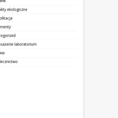
dnik
kty ekologiczne
ilitacja
ementy
tegorized
sażenie laboratorium
wie
lecznictwo