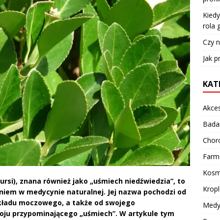
Kiedy
rola 
Czy n
Jak p
KAT
Akces
Bada
Chor
Farm
Kosm
rsi), znana również jako „uśmiech niedźwiedzia”, to
Kropl
aniem w medycynie naturalnej. Jej nazwa pochodzi od
układu moczowego, a także od swojego
Medy
oju przypominającego „uśmiech”. W artykule tym