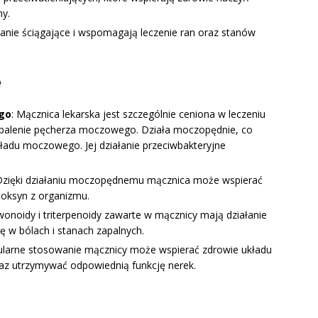
ny.
ałanie ściągające i wspomagają leczenie ran oraz stanów
e
ego
: Mącznica lekarska jest szczególnie ceniona w leczeniu
zapalenie pęcherza moczowego. Działa moczopędnie, co
ładu moczowego. Jej działanie przeciwbakteryjne
 Dzięki działaniu moczopędnemu mącznica może wspierać
toksyn z organizmu.
awonoidy i triterpenoidy zawarte w mącznicy mają działanie
ę w bólach i stanach zapalnych.
ularne stosowanie mącznicy może wspierać zdrowie układu
z utrzymywać odpowiednią funkcję nerek.