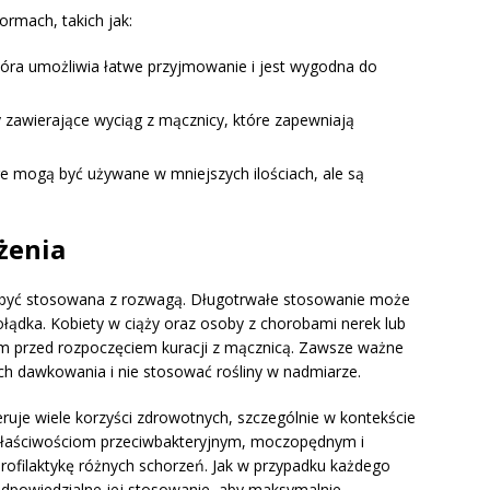
ormach, takich jak:
która umożliwia łatwe przyjmowanie i jest wygodna do
y zawierające wyciąg z mącznicy, które zapewniają
re mogą być używane w mniejszych ilościach, ale są
żenia
a być stosowana z rozwagą. Długotrwałe stosowanie może
łądka. Kobiety w ciąży oraz osoby z chorobami nerek lub
em przed rozpoczęciem kuracji z mącznicą. Zawsze ważne
ch dawkowania i nie stosować rośliny w nadmiarze.
eruje wiele korzyści zdrowotnych, szczególnie w kontekście
łaściwościom przeciwbakteryjnym, moczopędnym i
rofilaktykę różnych schorzeń. Jak w przypadku każdego
odpowiedzialne jej stosowanie, aby maksymalnie