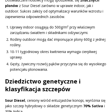
Doświadczeni hodowcy mogą spodziewać się
znacznych
plonów
z Sour Diesel zarówno w uprawie indoor, jak i
outdoor. Sukces zależy od optymalizacji warunków wzrostu i
zapewnienia odpowiednich zasobów.
Uprawy indoor osiągają do 500g/m² przy właściwym
zarządzaniu światłem i składnikami odżywczymi.
Rośliny outdoor mogą dać imponujące plony 600g z jednej
rośliny.
10-11 tygodniowy okres kwitnienia wymaga cierpliwej
uprawy.
Gęsty, żywiczny rozwój pąków przyczynia się do wysokiego
potencjału plonowania.
Dziedzictwo genetyczne i
klasyfikacja szczepów
Sour Diesel
, ceniony wśród entuzjastów konopi, wyróżnia się
jako szczep hybrydowy o składzie genetycznym
70% Sativa
i
30% Indica.